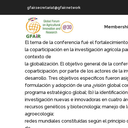
Skip
gfair.secretariat@gfair.network
to
main
MAIN
content
Membersh
NAVIGATION
El tema de la conferencia fué el fortalecimient
la coparticipación en la investigación agrícola par
contexto de
la globalización. El objetivo general de la confer
coparticipación, por parte de los actores de la in
desarrollo. Tres objetivos específicos fueron asi
formulación y adopción de una ¿visión global co
programa estratégico global; (b) la identificació
investigación nuevas e innovadoras en cuatro áre
recursos genéticos y biotecnología; manejo de l
agroecología;
redes mundiales constituídas según el principio