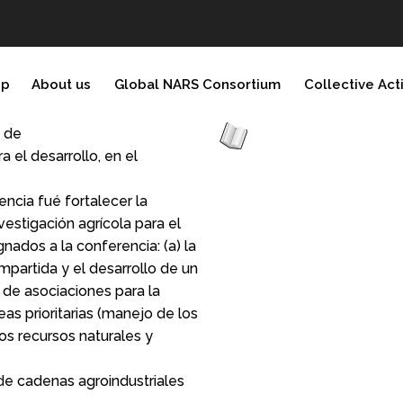
ip
About us
Global NARS Consortium
Collective Act
o de
a el desarrollo, en el
encia fué fortalecer la
vestigación agrícola para el
gnados a la conferencia: (a) la
mpartida y el desarrollo de un
n de asociaciones para la
as prioritarias (manejo de los
os recursos naturales y
 de cadenas agroindustriales