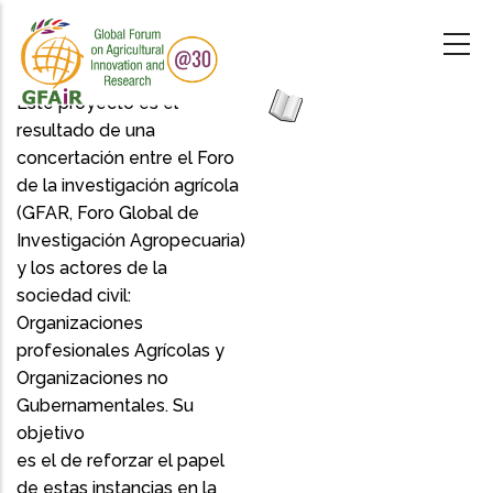
Skip
to
main
content
Este proyecto es el
resultado de una
concertación entre el Foro
de la investigación agrícola
(GFAR, Foro Global de
Investigación Agropecuaria)
y los actores de la
sociedad civil:
Organizaciones
profesionales Agrícolas y
Organizaciones no
Gubernamentales. Su
objetivo
es el de reforzar el papel
de estas instancias en la