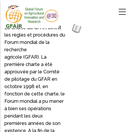
Skip
to
main
content
La Charte du GFAR définit
les règles et procédures du
Forum mondial de la
recherche
agricole (GFAR). La
première charte a été
approuvée par le Comité
de pilotage du GFAR en
octobre 1998 et, en
fonction de cette charte, le
Forum mondial a pu mener
à bien ses opérations
pendant les deux
premières années de son
existence. A la fin de la