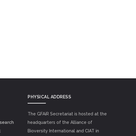
PHYSICAL ADDRESS
The GFAiR Secretariat is hosted at the
esearch
headquarters of the Alliance of
k
Bioversity International and CIAT in