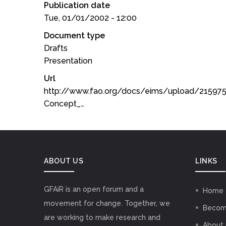
Publication date
Tue, 01/01/2002 - 12:00
Document type
Drafts
Presentation
Url
http://www.fao.org/docs/eims/upload/215975/
Concept_…
ABOUT US
LINKS
GFAiR is an open forum and a
Home
movement for change. Together, we
Becom
are working to make research and
About 