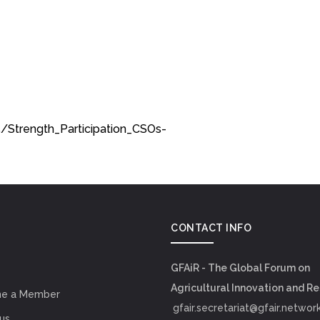
Strength_Participation_CSOs-
CONTACT INFO
GFAiR - The Global Forum on
Agricultural Innovation and R
e a Member
gfair.secretariat@gfair.networ
us