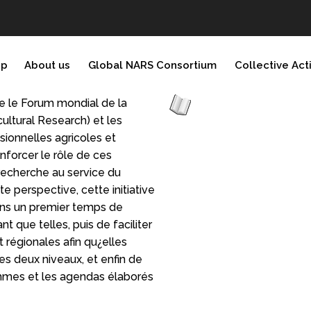
ip
About us
Global NARS Consortium
Collective Act
re le Forum mondial de la
ultural Research) et les
ssionnelles agricoles et
nforcer le rôle de ces
 recherche au service du
 perspective, cette initiative
dans un premier temps de
ant que telles, puis de faciliter
t régionales afin qu¿elles
ces deux niveaux, et enfin de
ammes et les agendas élaborés