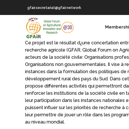
Skip
gfair.secretariat@gfair.network
to
main
MAIN
content
Membersh
NAVIGATION
Ce projet est le résultat d¿une concertation ent
recherche agricole (GFAR, Global Forum on Agric
acteurs de la société civile: Organisations profe
Organisations non gouvernementales. Il vise à re
instances dans la formulation des politiques de
développement rural des pays du Sud. Dans cette
propose différentes activités qui permettront 
renforcer les institutions de la société civile en t
leur participation dans les instances nationales e
puissent influer sur les priorités de recherche à 
leur permettre de jouer un rôle dans les progr
au niveau mondial.