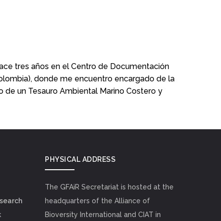
ace tres años en el Centro de Documentación
(Colombia), donde me encuentro encargado de la
llo de un Tesauro Ambiental Marino Costero y
PHYSICAL ADDRESS
The GFAiR Secretariat is hosted at the
esearch
headquarters of the Alliance of
k
Bioversity International and CIAT in