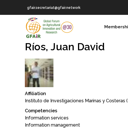
Skip
gfair.secretariat@gfair.network
to
main
MAIN
content
Membersh
NAVIGATION
Ríos, Juan David
Affiliation
Instituto de Investigaciones Marinas y Costeras 
Competencies
Information services
Information management