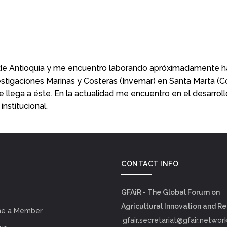
 de Antioquia y me encuentro laborando apróximadamente h
nvestigaciones Marinas y Costeras (Invemar) en Santa Marta 
ue llega a éste. En la actualidad me encuentro en el desarro
nstitucional.
CONTACT INFO
GFAiR - The Global Forum on
Agricultural Innovation and R
e a Member
gfair.secretariat@gfair.networ