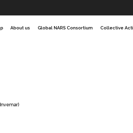
ip
About us
Global NARS Consortium
Collective Act
(Invemar)