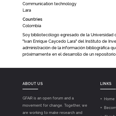
Communication technology
Lara
Countries
Colombia
Soy bibliotecólogo egresado de la Universidad
"Ivan Enrique Caycedo Lara" del Instituto de I
administración de la información bibliográfica q
próximamente en el desarrollo de un repositorio i
ABOUT US
LINKS
GFAiR is an open forum and a
Home
movement for change. Together, we
Becom
are working to make research and