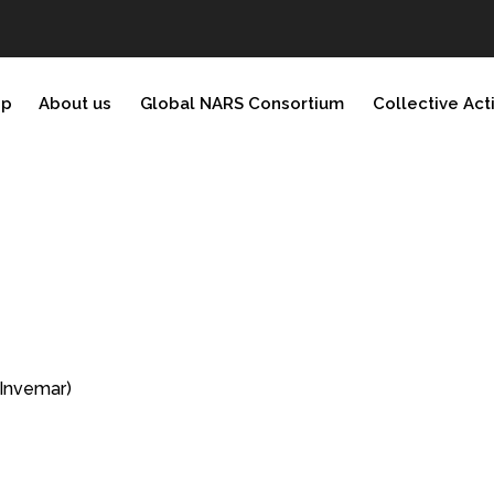
ip
About us
Global NARS Consortium
Collective Act
(Invemar)