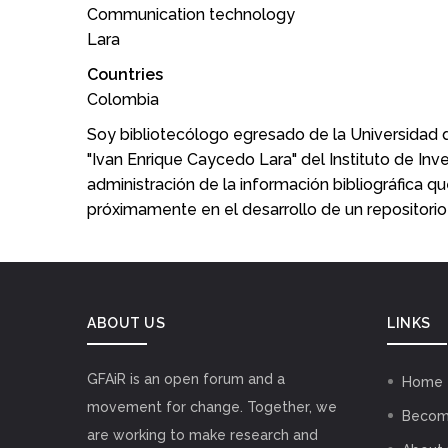
Communication technology
Lara
Countries
Colombia
Soy bibliotecólogo egresado de la Universidad
"Ivan Enrique Caycedo Lara" del Instituto de I
administración de la información bibliográfica q
próximamente en el desarrollo de un repositorio i
ABOUT US
LINKS
GFAiR is an open forum and a
Home
movement for change. Together, we
Becom
are working to make research and