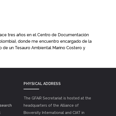
ace tres años en el Centro de Documentación
(Colombia), donde me encuentro encargado de la
llo de un Tesauro Ambiental Marino Costero y
PHYSICAL ADDRESS
The GFAiR Secretariat is hosted at the
esearch
headquarters of the Alliance of
k
Bioversity International and CIAT in