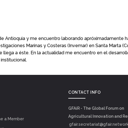
 de Antioquia y me encuentro laborando apróximadamente h
nvestigaciones Marinas y Costeras (Invemar) en Santa Marta 
ue llega a éste. En la actualidad me encuentro en el desarro
nstitucional.
CONTACT INFO
GFAiR - The Global Forum on
Agricultural Innovation and R
e a Member
gfair.secretariat@gfair.networ