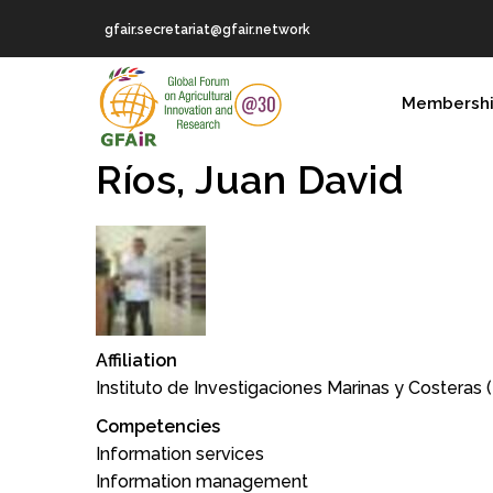
Skip
gfair.secretariat@gfair.network
to
main
MAIN
content
Membersh
NAVIGATION
Ríos, Juan David
Affiliation
Instituto de Investigaciones Marinas y Costeras 
Competencies
Information services
Information management